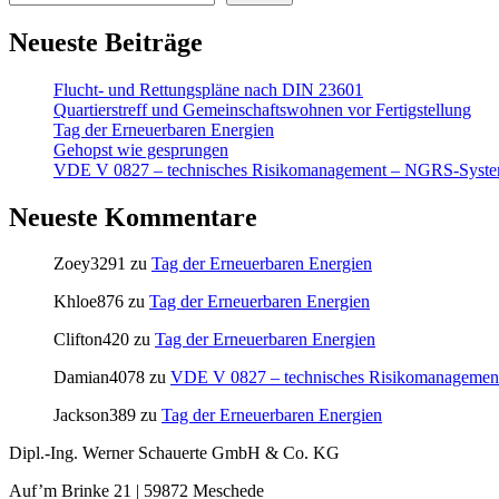
Neueste Beiträge
Flucht- und Rettungspläne nach DIN 23601
Quartierstreff und Gemeinschaftswohnen vor Fertigstellung
Tag der Erneuerbaren Energien
Gehopst wie gesprungen
VDE V 0827 – technisches Risikomanagement – NGRS-Syst
Neueste Kommentare
Zoey3291
zu
Tag der Erneuerbaren Energien
Khloe876
zu
Tag der Erneuerbaren Energien
Clifton420
zu
Tag der Erneuerbaren Energien
Damian4078
zu
VDE V 0827 – technisches Risikomanageme
Jackson389
zu
Tag der Erneuerbaren Energien
Dipl.-Ing. Werner Schauerte GmbH & Co. KG
Auf’m Brinke 21 | 59872 Meschede