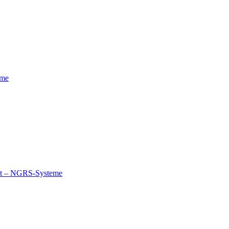
eme
nt – NGRS-Systeme