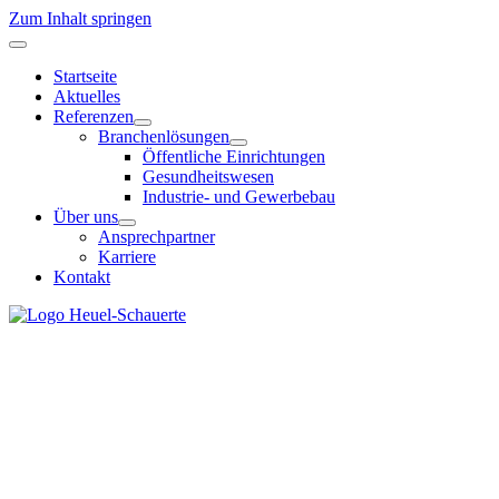
Zum Inhalt springen
Startseite
Aktuelles
Referenzen
Branchenlösungen
Öffentliche Einrichtungen
Gesundheitswesen
Industrie- und Gewerbebau
Über uns
Ansprechpartner
Karriere
Kontakt
Unabhängige Ingenieurplanung
Technik planen. Verantwortung übernehm
Wir planen technische Gebäudeausrüstung für Projekte mit hohen Anfo
Grundlagen für fundierte Entscheidungen.
Leistungen entdecken