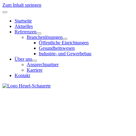
Zum Inhalt springen
Startseite
Aktuelles
Referenzen
Branchenlösungen
Öffentliche Einrichtungen
Gesundheitswesen
Industrie- und Gewerbebau
Über uns
Ansprechpartner
Karriere
Kontakt
Unabhängige Ingenieurplanung
Technik planen. Verantwortung übernehm
Wir planen technische Gebäudeausrüstung für Projekte mit hohen Anfo
Grundlagen für fundierte Entscheidungen.
Leistungen entdecken