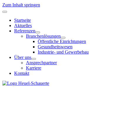
Zum Inhalt springen
Startseite
Aktuelles
Referenzen
Branchenlösungen
Öffentliche Einrichtungen
Gesundheitswesen
Industrie- und Gewerbebau
Über uns
Ansprechpartner
Karriere
Kontakt
Unabhängige Ingenieurplanung
Technik planen. Verantwortung
übernehmen.
Wir planen technische Gebäudeausrüstung für Projekte mit hohen
Anforderungen an Betriebssicherheit, Wirtschaftlichkeit und